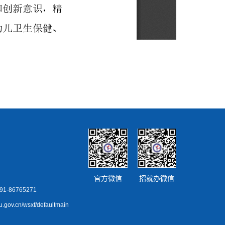
官方微信
招就办微信
86765271
ov.cn/wsxf/defaultmain