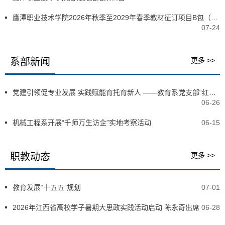
鹰潭职业技术学院2026年秋季至2029年春季教材征订项目B包（专业课教材）（项目编号： JXTC2026110109-02）候选人公示
07-24
系部新闻
更多 >>
党建引领促专业发展 实践赋能育托育新人 ——教育系党支部“红烛先锋”党建品牌+专业建设主题活动圆满开展
06-26
机械工程系开展“千师万生访企”实地考察活动
06-15
职教动态
更多 >>
教育发展“十五五”规划
07-01
2026年江西省高校学子暑期大思政实践活动启动 陈永奇出席
06-28